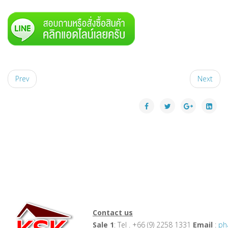
Prev
Next
Contact us
Sale 1
: Tel . +66 (9) 2258 1331
Email
:
ph