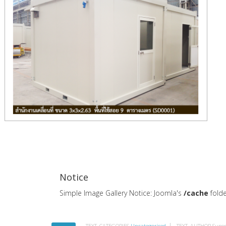
Notice
Simple Image Gallery Notice: Joomla's
/cache
folde
TEXT_CATEGORIES
Uncategorised
TEXT_AUTHOR
Super