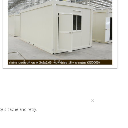
×
ite's cache and retry.