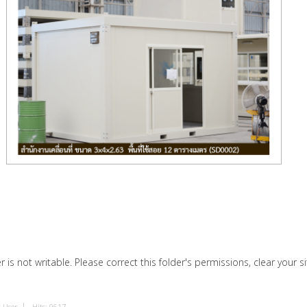
r is not writable. Please correct this folder's permissions, clear your s
 User
Hits: 9617